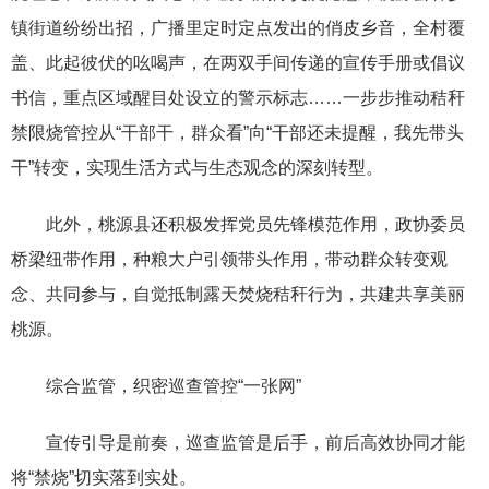
镇街道纷纷出招，广播里定时定点发出的俏皮乡音，全村覆
盖、此起彼伏的吆喝声，在两双手间传递的宣传手册或倡议
书信，重点区域醒目处设立的警示标志……一步步推动秸秆
禁限烧管控从“干部干，群众看”向“干部还未提醒，我先带头
干”转变，实现生活方式与生态观念的深刻转型。
此外，桃源县还积极发挥党员先锋模范作用，政协委员
桥梁纽带作用，种粮大户引领带头作用，带动群众转变观
念、共同参与，自觉抵制露天焚烧秸秆行为，共建共享美丽
桃源。
综合监管，织密巡查管控“一张网”
宣传引导是前奏，巡查监管是后手，前后高效协同才能
将“禁烧”切实落到实处。