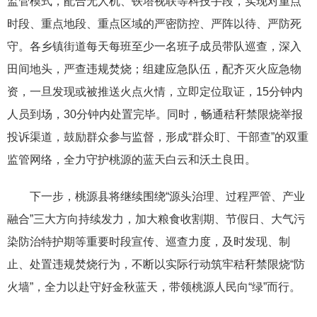
监管模式，配合无人机、铁塔视联等科技手段，实现对重点
时段、重点地段、重点区域的严密防控、严阵以待、严防死
守。各乡镇街道每天每班至少一名班子成员带队巡查，深入
田间地头，严查违规焚烧；组建应急队伍，配齐灭火应急物
资，一旦发现或被推送火点火情，立即定位取证，15分钟内
人员到场，30分钟内处置完毕。同时，畅通秸秆禁限烧举报
投诉渠道，鼓励群众参与监督，形成“群众盯、干部查”的双重
监管网络，全力守护桃源的蓝天白云和沃土良田。
下一步，桃源县将继续围绕“源头治理、过程严管、产业
融合”三大方向持续发力，加大粮食收割期、节假日、大气污
染防治特护期等重要时段宣传、巡查力度，及时发现、制
止、处置违规焚烧行为，不断以实际行动筑牢秸秆禁限烧“防
火墙”，全力以赴守好金秋蓝天，带领桃源人民向“绿”而行。