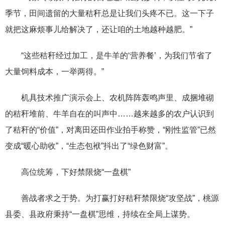
季节，田间遗留的大量秸秆总是让我们头疼不已。这一下子
就把这麻烦事儿给解决了，还让咱的土地越种越肥。”
“这些秸秆经过加工，是牛羊的‘营养餐’，为我们节省了
大量饲料成本，一举两得。”
机具技术推广演示会上、农机阵阵轰鸣声里、成捆堆砌
的秸秆堆前、牛羊自在的叫声中……越来越多的农户认识到
了秸秆的“价值”，对离田还田作业拍手称赞，“刚性监管”已然
变成“暖心助收”，“生态包袱”抖出了“绿色财富”。
高位统筹，下好禁限烧“一盘棋”
善战者求之于势。为打赢打好秸秆禁限烧“攻坚战”，桃源
县委、县政府秉持“一盘棋”思维，持续在全局上谋势。