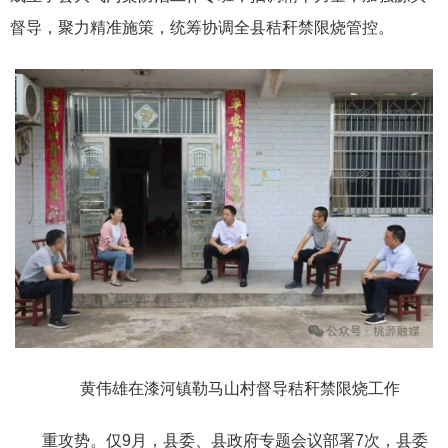
督导，聚力精准施策，统筹协调全县秸秆禁限烧管控。
黄伟雄在漆河镇勒马山村督导秸秆禁限烧工作
重攻势。仅9月，县委、县政府专题会议部署7次，县委