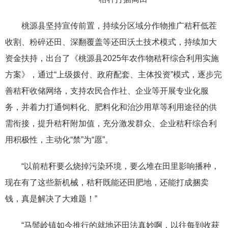
桃源县坚持宣传前置，持续分区域分作物推广秸秆低茬
收割、粉碎还田、深翻覆盖等还田沃土技术模式，持续加大
资金扶持，出台了《桃源县2025年农作物秸秆综合利用实施
方案》，通过“上级拨付、政府配套、主体投资”模式，逐步完
善秸秆收储网络，支持农民合作社、企业等开展专业化服
务，并着力打通饲料化、肥料化和治沙用草等利用途径的供
需衔接，提升秸秆附加值，充分激发群众、企业秸秆综合利
用积极性，主动化“禁”为“愿”。
“以前秸秆要么烧掉污染环境，要么堆在田里影响播种，
现在有了这些新机械，秸秆既能还田肥地，还能打成捆卖
钱，真是解决了大难题！”
“马鬃岭镇如今推行的就地还田法真妙啊，以往每到收获