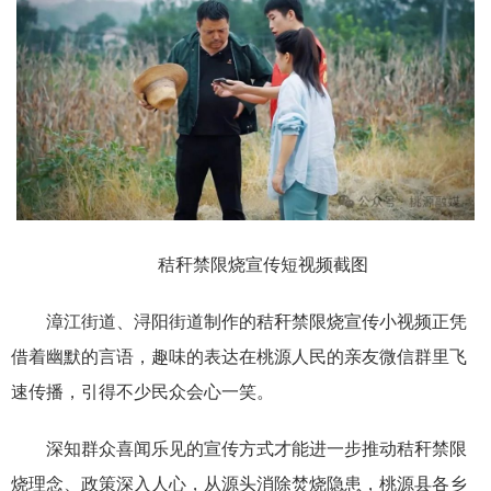
秸秆禁限烧宣传短视频截图
漳江街道、浔阳街道制作的秸秆禁限烧宣传小视频正凭
借着幽默的言语，趣味的表达在桃源人民的亲友微信群里飞
速传播，引得不少民众会心一笑。
深知群众喜闻乐见的宣传方式才能进一步推动秸秆禁限
烧理念、政策深入人心，从源头消除焚烧隐患，桃源县各乡