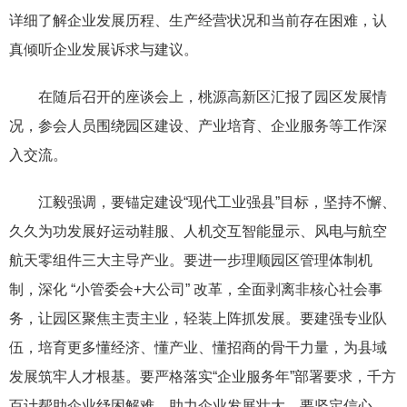
详细
了解企业
发展历程、生产
经营
状况和当前存在困难
，
认
真
倾听企业发展诉求与建议。
在随后召开的座谈会上，桃源高新区汇报了园区发展情
况，参会人员围绕园区建设、产业培育、
企业服务
等工作深
入交流。
江毅
强调
，
要锚定
建设
“
现代工业强县
”
目标，
坚持不懈、
久久为功
发展好运动
鞋服
、人机交互智能显示、风电与航空
航天零组件三大主导产业
。
要
进一步
理顺
园区管理
体制机
制，深化 “小管委会
+
大公司” 改革
，
全面
剥离非核心
社会
事
务，
让园区聚焦主责主业，
轻装上阵抓发展。要建强专业队
伍，培育
更多
懂经济、
懂产业、懂
招商的骨干力量，为
县域
发展
筑牢
人才根基
。
要
严格
落实“企业服务年”
部署要求，千方
百计帮助企业纾困解难，助力企业发展壮大。要坚定信心，