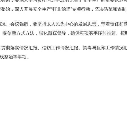
议强调，要深入学习贯彻习近平总书记关于安全生产的重要论述
查整治
，深入开展安全生产“打非治违”专项行动，
坚决防范和遏制
情况。会议
强调
，
要坚持以人民为中心的发展思想，带着责任和感
。要创新方式方法，强化跟踪督导，确保每项实事序时推进、按
》贯彻落实情况汇报、信访工作情况汇报、禁毒与反诈工作情况
杆线整治等
事项
。