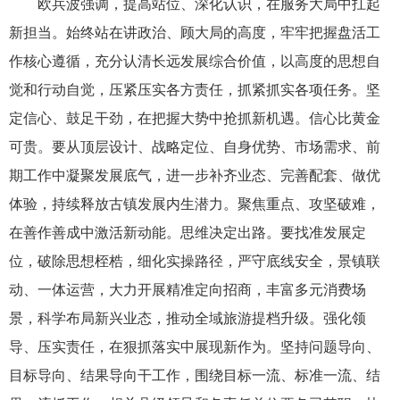
欧兵波强调，提高站位、深化认识，在服务大局中扛起
新担当。始终站在讲政治、顾大局的高度，牢牢把握盘活工
作核心遵循，充分认清长远发展综合价值，以高度的思想自
觉和行动自觉，压紧压实各方责任，抓紧抓实各项任务。坚
定信心、鼓足干劲，在把握大势中抢抓新机遇。信心比黄金
可贵。要从顶层设计、战略定位、自身优势、市场需求、前
期工作中凝聚发展底气，进一步补齐业态、完善配套、做优
体验，持续释放古镇发展内生潜力。聚焦重点、攻坚破难，
在善作善成中激活新动能。思维决定出路。要找准发展定
位，破除思想桎梏，细化实操路径，严守底线安全，景镇联
动、一体运营，大力开展精准定向招商，丰富多元消费场
景，科学布局新兴业态，推动全域旅游提档升级。强化领
导、压实责任，在狠抓落实中展现新作为。坚持问题导向、
目标导向、结果导向干工作，围绕目标一流、标准一流、结