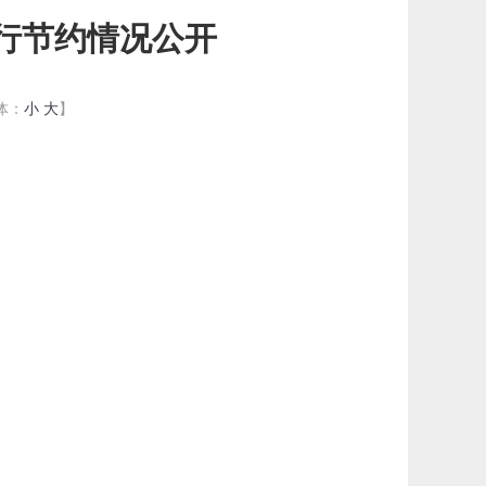
厉行节约情况公开
体：
小
大
】