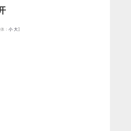
开
字体：
小
大
】