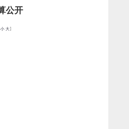
算公开
：
小
大
】