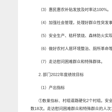
（3）惠民惠农补贴发放及时率达100%。
（4）加强社会管理，处理好群众性突发
（5）安全生产、秸秆禁烧、森林防火实现“
（6）做好农村人居环境整治、厕所革命
（7）走访慰问困难群众和特殊群体。
2. 部门202
2
年度绩效目标
（1）
产出指标
①数量指标。
村组道路硬化
2个村组
。安
数
18次
。走访慰问困难群众和特殊群众的人次