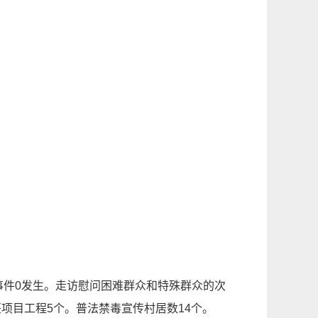
事件
0发生
。走访慰问困难群众和特殊群众的次
兴项目工程
5
个。
普法禁毒宣传村居数
14个
。