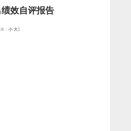
出绩效自评报告
字体：
小
大
】