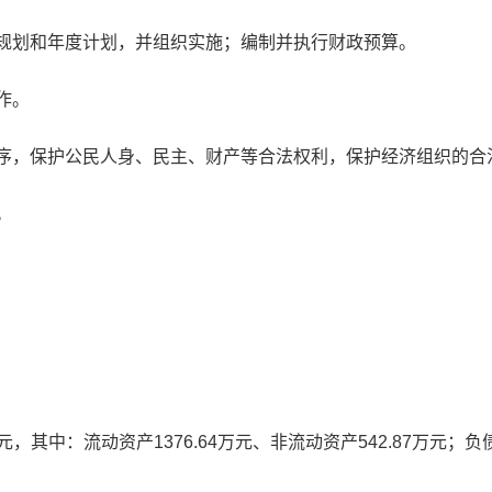
期规划和年度计划，并组织实施；编制并执行财政预算。
作。
秩序，保护公民人身、民主、财产等合法权利，保护经济组织的合
。
元，其中：流动资产
1376.64
万元、非流动资产
542.87
万元
；
负