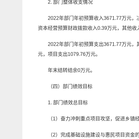
2. 部门整体收支情况
2022
年部门年初预算收入3
671
.77万元
资本经营预算财政拨款收入
0.39万元
，
其他
收
2022
年部门年初预算支出3
671.77
万元，
元，项目支出
1079.76
万元。
年末结转结余
0
万元。
（四）部门绩效目标
1. 部门绩效总目标
（1）奋力冲刺重点项目攻坚，促进乡镇
（2）完成基础设施建设与惠民项目资金