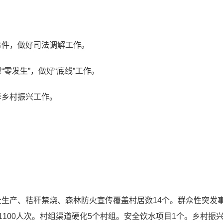
事件，做好司法调解工作。
零发生”，做好“底线”工作。
等乡村振兴工作。
全生产、秸秆禁烧、森林防火宣传覆盖村居数
14个
。群众性突发
1100人次
。
村组渠道硬化
5个村组
。
安全饮水项目
1个
。
乡村振