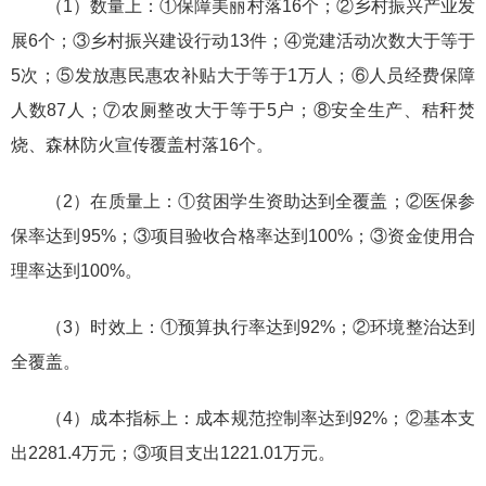
（1）数量上：①保障美丽村落16个；②乡村振兴产业发
展6个；③乡村振兴建设行动13件；④党建活动次数大于等于
5次；⑤发放惠民惠农补贴大于等于1万人；⑥人员经费保障
人数87人；⑦农厕整改大于等于5户；⑧安全生产、秸秆焚
烧、森林防火宣传覆盖村落16个。
（2）在质量上：①贫困学生资助达到全覆盖；②医保参
保率达到95%；③项目验收合格率达到100%；③资金使用合
理率达到100%。
（3）时效上：①预算执行率达到92%；②环境整治达到
全覆盖。
（4）成本指标上：成本规范控制率达到92%；②基本支
出2281.4万元；③项目支出1221.01万元。