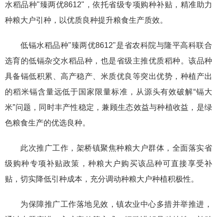
水稻品种"臻两优8612"，依托省级专项购种补贴，精准助力
种粮大户引种，以优质良种提升粮食生产质效。
低镉水稻品种"臻两优8612"
是省农科院与隆平高科联合
选育的低镉杂交水稻品种，也是省级主推优质稻种。该品种
具备镉低积累、高产稳产、米质优良等突出优势，种植产出
的稻米镉含量远低于国家限量标准，从源头有效破解“镉大
米”问题，同时丰产性稳定，兼顾生态效益与种植收益，是绿
色粮食生产的优选良种。
此次推广工作，架桥镇聚焦种粮大户群体，全面落实省
级购种专项补贴政策，种粮大户购买该品种可直接享受补
贴，切实降低引种成本，充分调动种粮大户种植积极性。
为保障推广工作落地见效，镇农业中心多措并举推进，