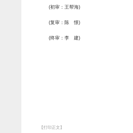
(初审：王帮海)
(复审：陈 憬)
(终审：李 建)
【打印正文】