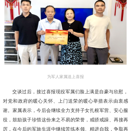
为军人家属送上喜报
交谈过后，接过喜报现役军属们脸上满是自豪与欣慰，
对党和政府的暖心关怀、上门送荣的暖心举措表示由衷感
谢。家属表示，今后会继续全力支持子女扎根军营、安心服
役，鼓励孩子珍惜这份来之不易的荣誉，戒骄戒躁、再接再
厉，在今后的军旅生涯中继续苦练本领、精进自我，争取再