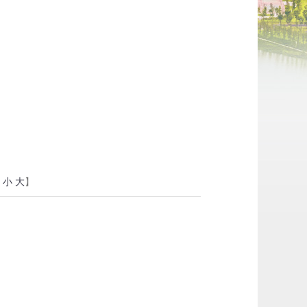
：
小
大
】