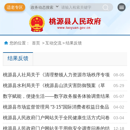
适老专区
您的位置：
首页
>
互动交流
>
结果反馈
结果反馈
桃源县人社局关于《清理整顿人力资源市场秩序专项
08-05
行动》线索征集结果的公告
桃源县水利局关于《桃源县山洪灾害防御预案（草
05-29
案）》向社会公开征求意见结果的公告
数字赋能，便捷生活——数字政务服务体验调查结果
05-07
反馈
桃源县市场监督管理局 “3·15”国际消费者权益日食品
04-02
安全 “你点我检惠民生”活动调查问卷的结果反馈
桃源县人民政府门户网站关于全民健康生活方式问卷
03-04
调查结果反馈
桃源县人民政府门户网站关于用电安全调查问卷的结
12-18