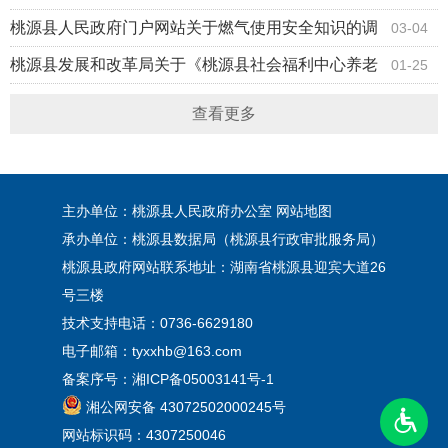
县商业计划书评审结果
桃源县人民政府门户网站关于燃气使用安全知识的调
03-04
查问卷结果
桃源县发展和改革局关于《桃源县社会福利中心养老
01-25
基本服务收费标准调整方案》向社会公开征求意见结
查看更多
果的公告
主办单位：桃源县人民政府办公室
网站地图
承办单位：桃源县数据局（桃源县行政审批服务局）
桃源县政府网站联系地址：湖南省桃源县迎宾大道26
号三楼
技术支持电话：0736-6629180
电子邮箱：tyxxhb@163.com
备案序号：
湘ICP备05003141号-1
湘公网安备 43072502000245号
网站标识码：4307250046