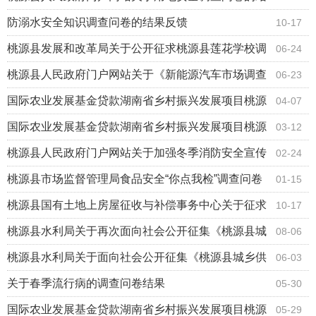
果反馈
防溺水安全知识调查问卷的结果反馈
10-17
桃源县发展和改革局关于公开征求桃源县莲花学校调
06-24
整学费收费标准意见的结果反馈
桃源县人民政府门户网站关于《新能源汽车市场调查
06-23
问卷》的结果反馈
国际农业发展基金贷款湖南省乡村振兴发展项目桃源
04-07
县2025年第二批商业计划书评审结果
国际农业发展基金贷款湖南省乡村振兴发展项目桃源
03-12
县2025年第一批商业计划书评审结果
桃源县人民政府门户网站关于加强冬季消防安全宣传
02-24
的问卷调查结果反馈
桃源县市场监督管理局食品安全“你点我检”调查问卷
01-15
结果
桃源县国有土地上房屋征收与补偿事务中心关于征求
10-17
沅水桃源枢纽二线船闸项目国有土地上房屋征收与补
桃源县水利局关于再次面向社会公开征集《桃源县城
08-06
偿工作方案意见的结果反馈
乡供水高质量发展规划》（2024－2027年）意见的
桃源县水利局关于面向社会公开征集《桃源县城乡供
06-03
结果反馈
水高质量发展规划》（2024－2027年）意见的结果
关于春季流行病的调查问卷结果
05-30
反馈
国际农业发展基金贷款湖南省乡村振兴发展项目桃源
05-29