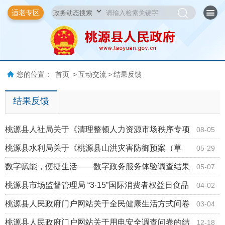
适老专区
您的位置：
首页
>
互动交流
>
结果反馈
结果反馈
桃源县人社局关于《清理整顿人力资源市场秩序专项
08-05
行动》线索征集结果的公告
桃源县水利局关于《桃源县山洪灾害防御预案（草
05-29
案）》向社会公开征求意见结果的公告
数字赋能，便捷生活——数字政务服务体验调查结果
05-07
反馈
桃源县市场监督管理局 “3·15”国际消费者权益日食品
04-02
安全 “你点我检惠民生”活动调查问卷的结果反馈
桃源县人民政府门户网站关于全民健康生活方式问卷
03-04
调查结果反馈
桃源县人民政府门户网站关于用电安全调查问卷的结
12-18