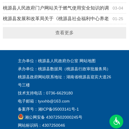
县商业计划书评审结果
桃源县人民政府门户网站关于燃气使用安全知识的调
03-04
查问卷结果
桃源县发展和改革局关于《桃源县社会福利中心养老
01-25
基本服务收费标准调整方案》向社会公开征求意见结
查看更多
果的公告
主办单位：桃源县人民政府办公室
网站地图
承办单位：桃源县数据局（桃源县行政审批服务局）
桃源县政府网站联系地址：湖南省桃源县迎宾大道26
号三楼
技术支持电话：0736-6629180
电子邮箱：tyxxhb@163.com
备案序号：
湘ICP备05003141号-1
湘公网安备 43072502000245号
网站标识码：4307250046