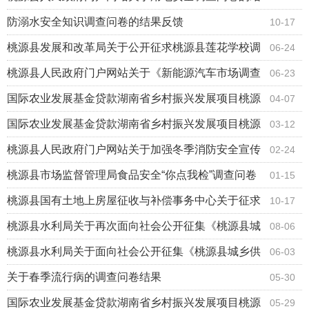
果反馈
防溺水安全知识调查问卷的结果反馈
10-17
桃源县发展和改革局关于公开征求桃源县莲花学校调
06-24
整学费收费标准意见的结果反馈
桃源县人民政府门户网站关于《新能源汽车市场调查
06-23
问卷》的结果反馈
国际农业发展基金贷款湖南省乡村振兴发展项目桃源
04-07
县2025年第二批商业计划书评审结果
国际农业发展基金贷款湖南省乡村振兴发展项目桃源
03-12
县2025年第一批商业计划书评审结果
桃源县人民政府门户网站关于加强冬季消防安全宣传
02-24
的问卷调查结果反馈
桃源县市场监督管理局食品安全“你点我检”调查问卷
01-15
结果
桃源县国有土地上房屋征收与补偿事务中心关于征求
10-17
沅水桃源枢纽二线船闸项目国有土地上房屋征收与补
桃源县水利局关于再次面向社会公开征集《桃源县城
08-06
偿工作方案意见的结果反馈
乡供水高质量发展规划》（2024－2027年）意见的
桃源县水利局关于面向社会公开征集《桃源县城乡供
06-03
结果反馈
水高质量发展规划》（2024－2027年）意见的结果
关于春季流行病的调查问卷结果
05-30
反馈
国际农业发展基金贷款湖南省乡村振兴发展项目桃源
05-29