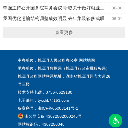
算执行和其他财政收支审计查出问题整改工作等
李强主持召开国务院常务会议 听取关于做好就业工
06-06
作汇报 审议通过《实施就业优先战略“十五五”规划》
我国优化运输结构调整成效明显 去年集装箱多式联
06-01
等
运量同比增长超15%
查看更多
主办单位：桃源县人民政府办公室
网站地图
承办单位：桃源县数据局（桃源县行政审批服务局）
桃源县政府网站联系地址：湖南省桃源县迎宾大道26
号三楼
技术支持电话：0736-6629180
电子邮箱：tyxxhb@163.com
备案序号：
湘ICP备05003141号-1
湘公网安备 43072502000245号
网站标识码：4307250046