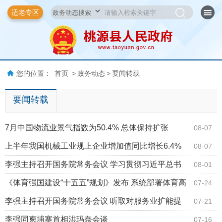
适老专区
您的位置：
首页
>
政务动态
>
要闻转载
要闻转载
7月中国物流业景气指数为50.4% 总体保持扩张
08-07
上半年我国机械工业规上企业增加值同比增长6.4%
08-07
李强主持召开国务院常务会议 学习贯彻习近平总书
08-01
记关于上半年经济形势和做好下半年经济工作的重要
《体育强国建设“十五五”规划》发布 系统部署体育高
07-24
讲话精神
质量发展
李强主持召开国务院常务会议 听取对服务业扩能提
07-21
质和“六张网”规划建设督查情况汇报等
李强同柬埔寨首相洪玛奈会谈
07-16