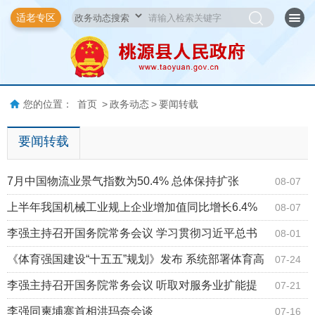
适老专区
您的位置：
首页
>
政务动态
>
要闻转载
要闻转载
7月中国物流业景气指数为50.4% 总体保持扩张
08-07
上半年我国机械工业规上企业增加值同比增长6.4%
08-07
李强主持召开国务院常务会议 学习贯彻习近平总书
08-01
记关于上半年经济形势和做好下半年经济工作的重要
《体育强国建设“十五五”规划》发布 系统部署体育高
07-24
讲话精神
质量发展
李强主持召开国务院常务会议 听取对服务业扩能提
07-21
质和“六张网”规划建设督查情况汇报等
李强同柬埔寨首相洪玛奈会谈
07-16