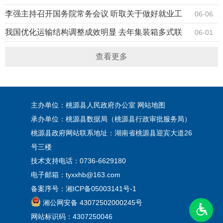
算执行和其他财政收支审计查出问题整改工作等
李强主持召开国务院常务会议 听取关于做好就业工
06-06
作汇报 审议通过《实施就业优先战略“十五五”规划》
我国优化运输结构调整成效明显 去年集装箱多式联
06-01
等
运量同比增长超15%
查看更多
主办单位：桃源县人民政府办公室
网站地图
承办单位：桃源县数据局（桃源县行政审批服务局）
桃源县政府网站联系地址：湖南省桃源县迎宾大道26
号三楼
技术支持电话：0736-6629180
电子邮箱：tyxxhb@163.com
备案序号：
湘ICP备05003141号-1
湘公网安备 43072502000245号
网站标识码：4307250046