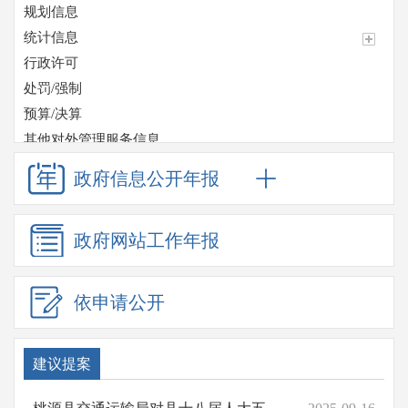
规划信息
统计信息
行政许可
处罚/强制
预算/决算
其他对外管理服务信息
收费项目
政府信息
公开年报
政府采购
重大项目
政府网站
工作年报
重点领域信息公开
应急管理
监督检查情况
依申请公开
招考信息
其他法定信息
建议提案
住房保障
重大决策预公开