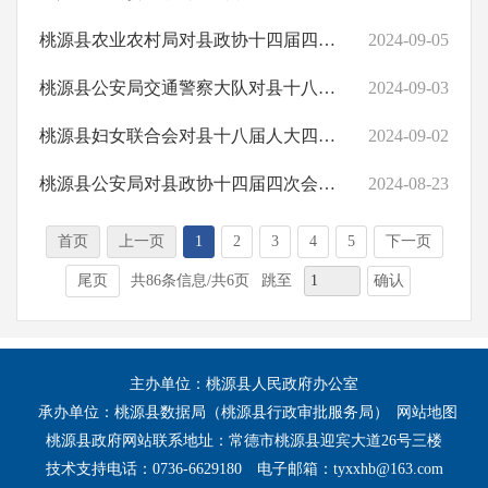
桃源县农业农村局对县政协十四届四次会议第49号提案的回复
2024-09-05
桃源县公安局交通警察大队对县十八届人大四次会议第42号建议的回复
2024-09-03
桃源县妇女联合会对县十八届人大四次会议第141号建议的回复
2024-09-02
桃源县公安局对县政协十四届四次会议第44号提案的回复
2024-08-23
首页
上一页
1
2
3
4
5
下一页
确认
尾页
共86条信息/共6页
跳至
主办单位：桃源县人民政府办公室
承办单位：桃源县数据局（桃源县行政审批服务局）
网站地图
桃源县政府网站联系地址：常德市桃源县迎宾大道26号三楼
技术支持电话：0736-6629180
电子邮箱：tyxxhb@163.com