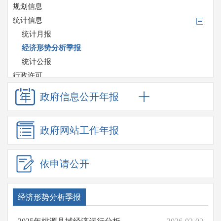
规划信息
统计信息
统计月报
经济形势分析季报
统计公报
行政许可
处罚/强制
政府信息
公开年报
预算/决算
其他对外管理服务信息
政府网站
工作年报
收费项目
政府采购
重大项目
依申请公开
重点领域信息公开
应急管理
经济形势分析季报
监督检查情况
招考信息